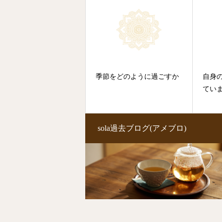
季節をどのように過ごすか
自身
てい
sola過去ブログ(アメブロ)